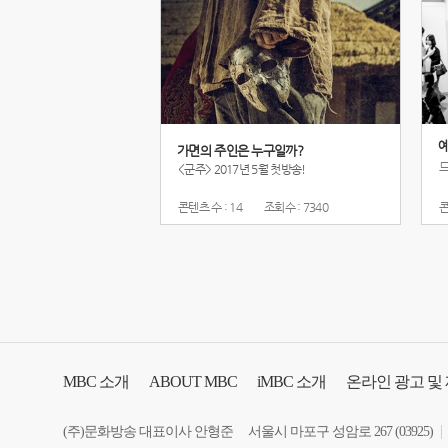
예
가면의 주인은 누구일까?
<군주> 2017년 5월 첫방송!
콘텐츠 수 : 14
조회수 : 7340
콘
MBC
소개
ABOUT MBC
iMBC
소개
온라인 광고 및
장애인 서비스
(주)문화방송 대표이사 안형준
서울시 마포구 성암로 267 (03925)