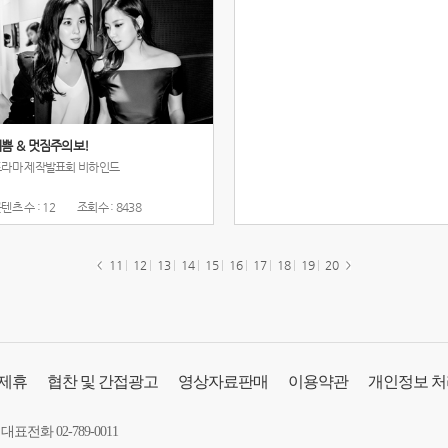
쁨 & 멋짐주의보!
드라마 제작발표회 비하인드
텐츠 수 : 12
조회수 : 8438
11
12
13
14
15
16
17
18
19
20
 제휴
협찬 및 간접광고
영상자료판매
이용약관
개인정보 
대표전화 02-789-0011