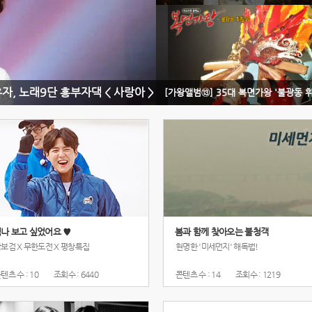
, 노래9단 흥부자댁 < 사랑아 >
나 보고 싶었어요 ♥
봄과 함께 찾아오는 불청객
보검 X 무한도전 X 평창특집
현명한 '미세먼지' 해독법!
텐츠 수 : 10
조회수 : 6440
콘텐츠 수 : 14
조회수 : 1219