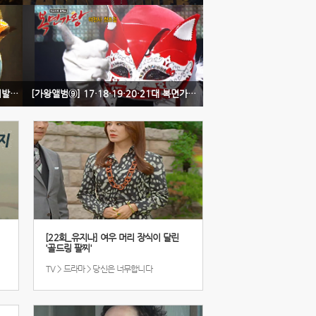
[가왕앨범⑬] 35대 복면가왕 '불광동 휘발유' 노래 모아듣기
[가왕앨범⑨] 17·18·19·20·21대 복면가왕 '여전사 캣츠걸' 노래 모아듣기
[22회_유지나] 여우 머리 장식이 달린
'골드링 팔찌'
TV > 드라마 > 당신은 너무합니다