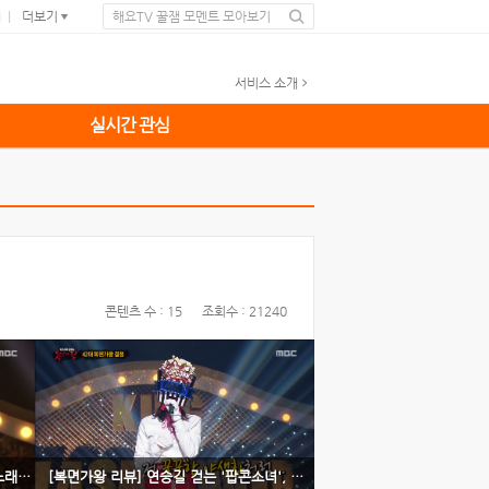
예
더보기
해요TV 꿀잼 모멘트 모아보기
서비스 소개
실시간 관심
콘텐츠 수 : 15
조회수 : 21240
[복면가왕 리뷰] ‘강남제비’ 봉구 꺾은 ‘노래할고양’…51대 가왕 등극! '올해 첫 여성가왕'
[복면가왕 리뷰] 연승길 걷는 '팝콘소녀', 산들·김동명 꺾으며 42대 가왕 수성!