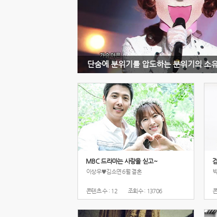
단숨에 분위기를 압도하는 분위기의 소유자
MBC 드라마는 사랑을 싣고~
검
이상우♥김소연 6월 결혼
박
콘텐츠 수 : 12
조회수 : 13706
콘