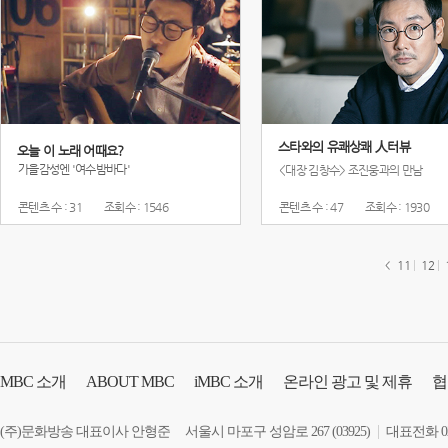
스타와의 유쾌상쾌 人터뷰
오늘 이 노래 어때요?
가을감성엔 '여수밤바다'
<대장 김창수> 조진웅과의 만남
콘텐츠 수 : 31
조회수 : 1546
콘텐츠 수 : 47
조회수 : 1930
11
12
MBC
소개
ABOUT MBC
iMBC
소개
온라인 광고 및 제휴
협
장애인 서비스
(주)문화방송 대표이사 안형준
서울시 마포구 성암로 267 (03925)
대표전화 02-