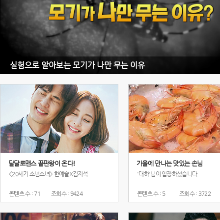
실험으로 알아보는 모기가 나만 무는 이유
달달로맨스 끝판왕이 온다!
가을에 만나는 맛있는 손님
<20세기 소년소녀> 한예슬X김지석
'대하'님이 입장하셨습니다.
콘텐츠 수 : 71
조회수 : 9424
콘텐츠 수 : 5
조회수 : 3722