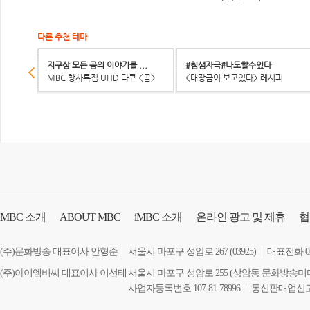
다른 추천 테마
지구상 모든 곰의 이야기를 ...
#침샘자극#나도할수있다
MBC 창사특집 UHD 다큐 <곰>
<대장금이 보고있다> 레시피
MBC
소개
ABOUT MBC
iMBC
소개
온라인 광고 및 제휴
협
장애인 서비스
(주)문화방송 대표이사 안형준
서울시 마포구 성암로 267 (03925)
대표전화 02-
(주)아이엠비씨 대표이사 이선태
서울시 마포구 성암로 255 (상암동 문화방송미
사업자등록번호 107-81-78996
통신판매업신고 2