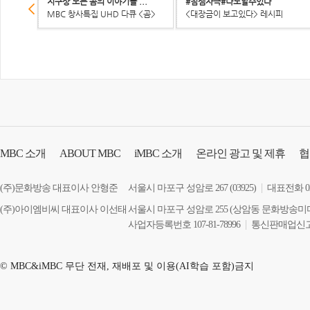
지구상 모든 곰의 이야기를 ...
#침샘자극#나도할수있다
MBC 창사특집 UHD 다큐 <곰>
<대장금이 보고있다> 레시피
MBC
소개
ABOUT MBC
iMBC
소개
온라인 광고 및 제휴
협
장애인 서비스
(주)문화방송 대표이사 안형준
서울시 마포구 성암로 267 (03925)
대표전화 02-
(주)아이엠비씨 대표이사 이선태
서울시 마포구 성암로 255 (상암동 문화방송미
사업자등록번호 107-81-78996
통신판매업신고 2
© MBC&iMBC 무단 전재, 재배포 및 이용(AI학습 포함)금지